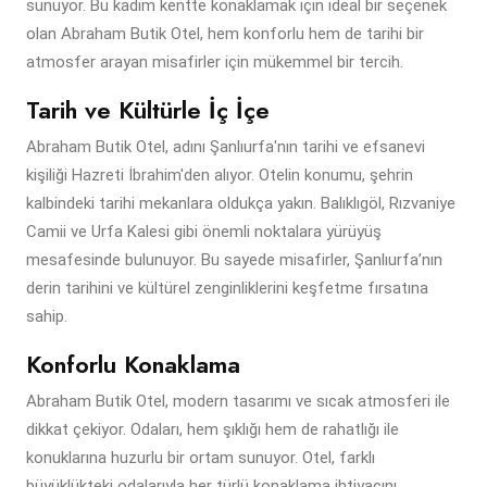
sunuyor. Bu kadim kentte konaklamak için ideal bir seçenek
olan Abraham Butik Otel, hem konforlu hem de tarihi bir
atmosfer arayan misafirler için mükemmel bir tercih.
Tarih ve Kültürle İç İçe
Abraham Butik Otel, adını Şanlıurfa'nın tarihi ve efsanevi
kişiliği Hazreti İbrahim'den alıyor. Otelin konumu, şehrin
kalbindeki tarihi mekanlara oldukça yakın. Balıklıgöl, Rızvaniye
Camii ve Urfa Kalesi gibi önemli noktalara yürüyüş
mesafesinde bulunuyor. Bu sayede misafirler, Şanlıurfa’nın
derin tarihini ve kültürel zenginliklerini keşfetme fırsatına
sahip.
Konforlu Konaklama
Abraham Butik Otel, modern tasarımı ve sıcak atmosferi ile
dikkat çekiyor. Odaları, hem şıklığı hem de rahatlığı ile
konuklarına huzurlu bir ortam sunuyor. Otel, farklı
büyüklükteki odalarıyla her türlü konaklama ihtiyacını