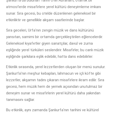
Şanlıurfa'da bulunan Tarihi Otel Abraham, otantik bir
atmosferde misafirlere yerel kültürü deneyimleme imkanı
sunar. Sıra gecesi, bu otelde düzenlenen geleneksel bir
etkinliktir ve genellikle akşam saatlerinde başlar.
Sıra geceleri, Urfa'nın zengin müzik ve dans kültürünü
yansıtan, samimi bir ortamda gerçekleştirilen eğlencelerdir.
Geleneksel kıyafetler giyen sanatçılar, davul ve zurna
eşliğinde yerel türküleri seslendirir. Misafirler, bu canlı müzik
eşliğinde şarkılara eşlik edebilir, hatta dans edebilirler.
Etkinlik sırasında, yerel lezzetlerden oluşan bir menü sunulur.
Şanlıurfa’nın meşhur kebapları, lahmacun ve içli köfte gibi
lezzetler, akşamın tadını çıkaran misafirlere ikram edilir. Sıra
gecesi, hem müzik hem de yemek açısından unutulmaz bir
deneyim sunar ve misafirlerin yerel kültürü daha yakından
tanımasını sağlar.
Bu etkinlik, aynı zamanda Şanlıurfa'nın tarihini ve kültürel