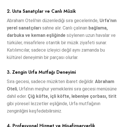
2. Usta Sanatçılar ve Canlı Müzik
Abraham Oteli'nin düzenlediği sıra gecelerinde,
Urfa'nın
yerel sanatçıları
sahne alır. Canlı çalınan
bağlama,
darbuka ve keman eşliğinde
söylenen uzun havalar ve
türküler, misafirlere otantik bir müzik ziyafeti sunar.
Katılımcılar, sadece izleyici değil aynı zamanda bu
kültürel deneyimin bir parçası olurlar.
3. Zengin Urfa Mutfağı Deneyimi
Sıra gecesi, sadece müzikten ibaret değildir.
Abraham
Oteli
, Urfa’nın meşhur yemeklerini sıra gecesi menüsüne
dahil eder.
Çiğ köfte, içli köfte, lebeniye çorbası, tirit
gibi yöresel lezzetler eşliğinde, Urfa mutfağının
zenginliğini keşfedebilirsiniz.
4. Profesyonel Hizmet ve Misafirperverlik