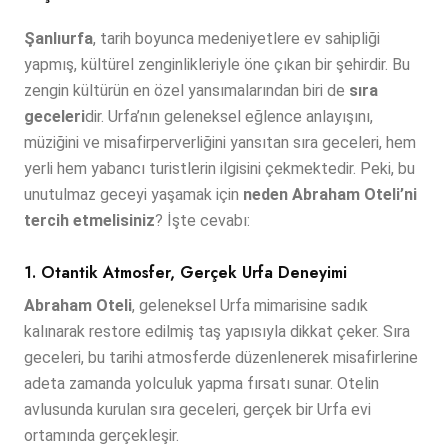
Şanlıurfa
, tarih boyunca medeniyetlere ev sahipliği
yapmış, kültürel zenginlikleriyle öne çıkan bir şehirdir. Bu
zengin kültürün en özel yansımalarından biri de
sıra
geceleri
dir. Urfa’nın geleneksel eğlence anlayışını,
müziğini ve misafirperverliğini yansıtan sıra geceleri, hem
yerli hem yabancı turistlerin ilgisini çekmektedir. Peki, bu
unutulmaz geceyi yaşamak için
neden Abraham Oteli’ni
tercih etmelisiniz
? İşte cevabı:
1. Otantik Atmosfer, Gerçek Urfa Deneyimi
Abraham Oteli
, geleneksel Urfa mimarisine sadık
kalınarak restore edilmiş taş yapısıyla dikkat çeker. Sıra
geceleri, bu tarihi atmosferde düzenlenerek misafirlerine
adeta zamanda yolculuk yapma fırsatı sunar. Otelin
avlusunda kurulan sıra geceleri, gerçek bir Urfa evi
ortamında gerçekleşir.