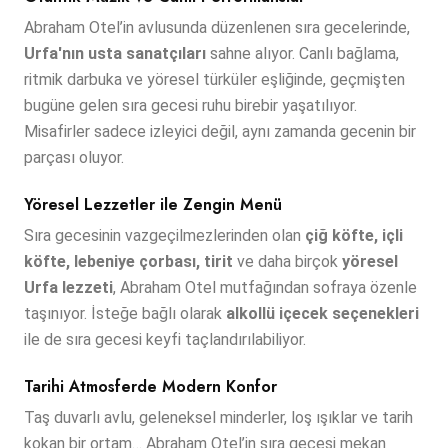
Abraham Otel’in avlusunda düzenlenen sıra gecelerinde,
Urfa'nın usta sanatçıları
sahne alıyor. Canlı bağlama,
ritmik darbuka ve yöresel türküler eşliğinde, geçmişten
bugüne gelen sıra gecesi ruhu birebir yaşatılıyor.
Misafirler sadece izleyici değil, aynı zamanda gecenin bir
parçası oluyor.
Yöresel Lezzetler ile Zengin Menü
Sıra gecesinin vazgeçilmezlerinden olan
çiğ köfte, içli
köfte, lebeniye çorbası, tirit
ve daha birçok
yöresel
Urfa lezzeti
, Abraham Otel mutfağından sofraya özenle
taşınıyor. İsteğe bağlı olarak
alkollü içecek seçenekleri
ile de sıra gecesi keyfi taçlandırılabiliyor.
Tarihi Atmosferde Modern Konfor
Taş duvarlı avlu, geleneksel minderler, loş ışıklar ve tarih
kokan bir ortam… Abraham Otel’in sıra gecesi mekan